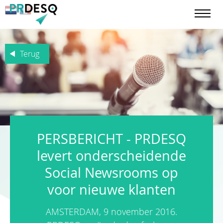
Terug
PERSBERICHT - PRDESQ
levert onderscheidende
Social Newsrooms op
voor nieuwe klanten
AMSTERDAM, 9 november 2016.