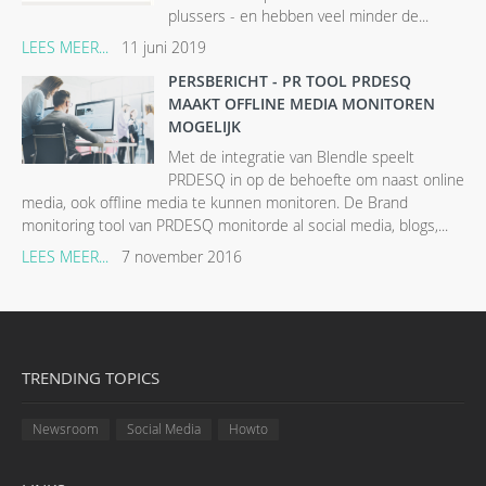
plussers - en hebben veel minder de...
LEES MEER...
11 juni 2019
PERSBERICHT - PR TOOL PRDESQ
MAAKT OFFLINE MEDIA MONITOREN
MOGELIJK
Met de integratie van Blendle speelt
PRDESQ in op de behoefte om naast online
media, ook offline media te kunnen monitoren. De Brand
monitoring tool van PRDESQ monitorde al social media, blogs,...
LEES MEER...
7 november 2016
TRENDING TOPICS
Newsroom
Social Media
Howto