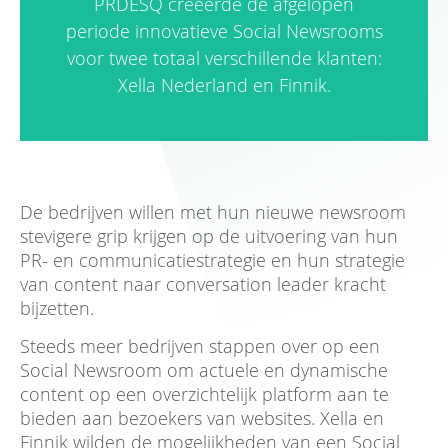
PRDESQ creëerde de afgelopen
periode innovatieve Social Newsrooms
voor twee totaal verschillende klanten:
Xella Nederland en Finnik.
De bedrijven willen met hun nieuwe newsroom
stevigere grip krijgen op de uitvoering van hun
PR- en communicatiestrategie en hun strategie
van content naar conversation leader kracht
bijzetten.
Steeds meer bedrijven stappen over op een
Social Newsroom om actuele en dynamische
content op een overzichtelijk platform aan te
bieden aan bezoekers van websites. Xella en
Finnik wilden de mogelijkheden van een Social