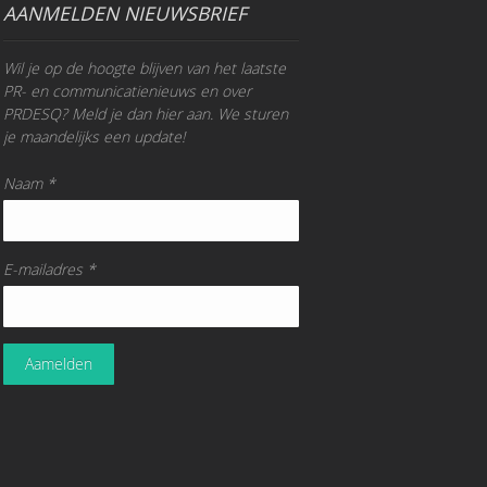
AANMELDEN NIEUWSBRIEF
Wil je op de hoogte blijven van het laatste
PR- en communicatienieuws en over
PRDESQ? Meld je dan hier aan. We sturen
je maandelijks een update!
Naam *
E-mailadres *
Aamelden