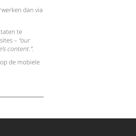
rwerken dan via
taten te
sites –
“our
’s content.”.
 op de mobiele