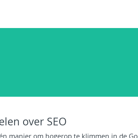
kelen over SEO
 één manier om hogerop te klimmen in de Go