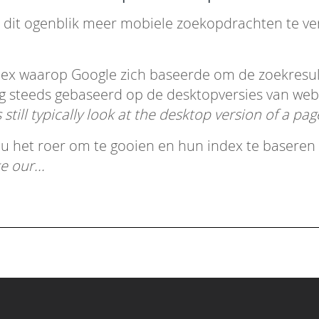
p dit ogenblik meer mobiele zoekopdrachten te ve
dex waarop Google zich baseerde om de zoekresul
g steeds gebaseerd op de desktopversies van web
still typically look at the desktop version of a page
nu het roer om te gooien en hun index te baseren
 our...