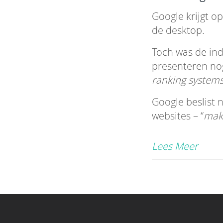
Google krijgt o
de desktop.
Toch was de in
presenteren no
ranking systems 
Google beslist 
websites – “
make
Lees Meer