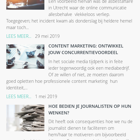
Een voorbeeld hiervan was de asbestaffaire
in Utrecht waar de online communicatie
allesbehalve vlekkeloos verliep.
Toegegeven; het incident kwam als donderslag bij heldere hemel
maar toch...
LEES MEER...
29 mei 2019
CONTENT MARKETING: ONTWIKKEL
JOUW CONCURRENTIEVOORDEEL
In het sociale media tijdperk is in feite
ieder tegenwoordig ook een mediabedrijf.
Of ze willen of niet, ze moeten daarom
goed opletten hoe professionele content marketing hun
identiteit,...
LEES MEER...
1 mei 2019
HOE BEDIEN JE JOURNALISTEN OP HUN
WENKEN?
Dit heeft ook consequenties hoe we nu de
journalist dienen te faciliteren om
hem/haar te motiveren om bijvoorbeeld