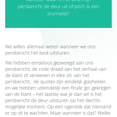
persbericht de deur uit of pitch ik een
journalist?
We willen allemaal weten wanneer we ons
persbericht het best uitsturen.
We hebben eindeloos gezwoegd aan ons
persbericht, de rode draad van het verhaal van
de klant zit verweven in elke zin van het
persbericht, de quotes zijn eindelijk glashelder,
en we hebben uiteindelijk een finale ‘go’ gekregen
van de klant – het laatste wat je dan wil is het
persbericht de deur uitsturen op het slechts
mogelijke moment. Op een ogenblik dat niemand
er op zit te wachten. Maar wanneer is dat? Welke