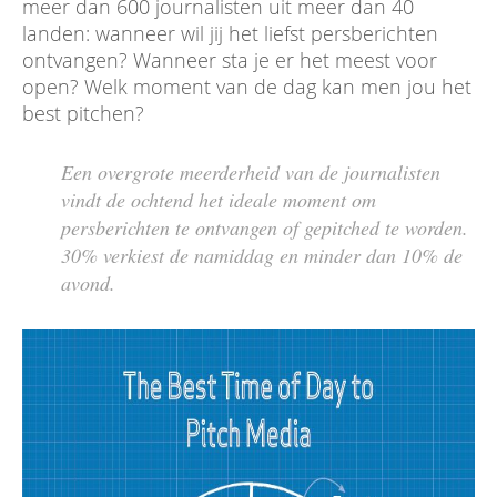
meer dan 600 journalisten uit meer dan 40
landen: wanneer wil jij het liefst persberichten
ontvangen? Wanneer sta je er het meest voor
open? Welk moment van de dag kan men jou het
best pitchen?
Een overgrote meerderheid van de journalisten
vindt de ochtend het ideale moment om
persberichten te ontvangen of gepitched te worden.
30% verkiest de namiddag en minder dan 10% de
avond.