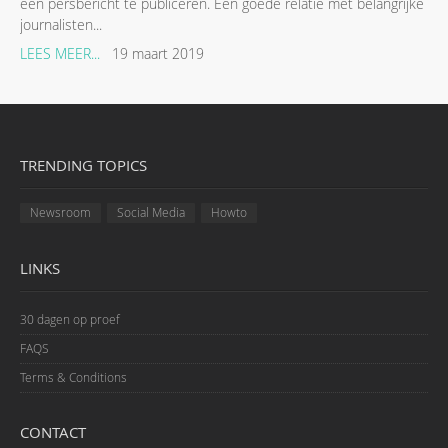
een persbericht te publiceren. Een goede relatie met belangrijke
journalisten...
LEES MEER...
19 maart 2019
TRENDING TOPICS
Newsroom
Social Media
Howto
LINKS
30 dagen op proef
FAQS
Terms & Conditions
CONTACT