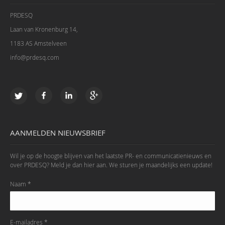
PRDESQ
Laan van Kronenburg 14,
1183 AS Amstelveen
info@prdesq.com
AANMELDEN NIEUWSBRIEF
Wil je op de hoogte blijven van het laatste PR- en communicatienieuws en
over PRDESQ? Meld je dan hier aan. We sturen je maandelijks een update!
Naam *
E-mailadres *